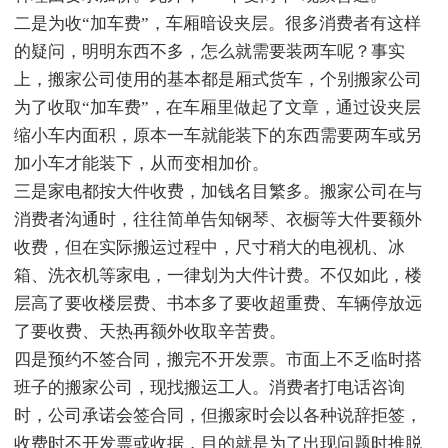
二是为收“加车费”，车厢暗设夹层。很多消费者有这样
的疑问，明明东西不多，怎么就需要装两车呢？事实
上，搬家公司使用的基本都是厢式货车，个别搬家公司
为了收取“加车费”，在车厢里做起了文章，通过设夹层
缩小车内面积，原本一车就能装下的东西需要两车或另
加小车才能装下，从而变相加价。
三是家电都按大件收费，加钱名目繁多。搬家公司在与
消费者沟通时，往往简单告知钢琴、衣橱等大件要额外
收费，但在实际搬运过程中，尺寸稍大的电视机、冰
箱、洗衣机等家电，一律划为大件计费。不仅如此，楼
层高了要收楼层费、书本多了要收超重费、车辆停放远
了要收费、天热再额外收取辛苦费。
四是预约不签合同，搬完不开发票。市面上不乏临时搭
班子的搬家公司，现找搬运工人。消费者打电话咨询
时，公司承诺会签合同，但搬家时会以各种说辞拒签，
收费时不开发票或收据，目的就是为了出现问题时推脱