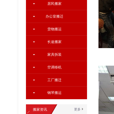
居民搬家
办公室搬迁
货物搬运
长途搬家
家具拆装
空调移机
工厂搬迁
钢琴搬运
搬家资讯
更多